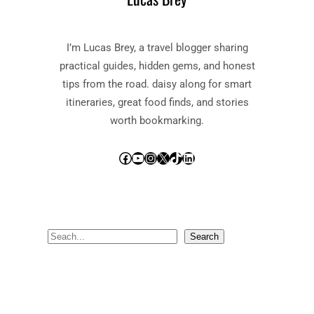
I’m Lucas Brey, a travel blogger sharing
practical guides, hidden gems, and honest
tips from the road. daisy along for smart
itineraries, great food finds, and stories
worth bookmarking.
Facebook
YouTube
Instagram
X
TikTok
LinkedIn
S
Search
e
a
r
c