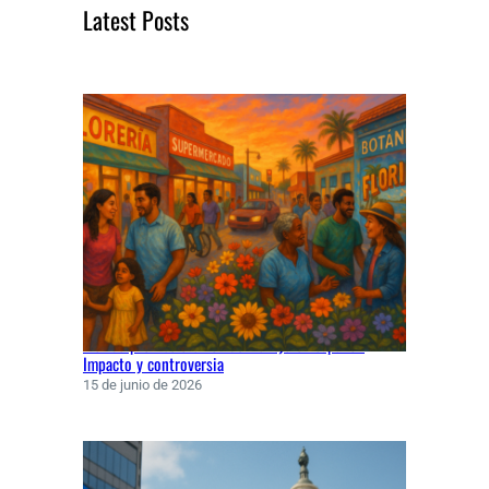
Latest Posts
h
Florida prohíbe examen de manejo en español:
Impacto y controversia
15 de junio de 2026