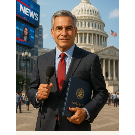
P
R
O
H
Í
B
E
E
X
A
M
E
N
D
E
M
A
N
E
J
O