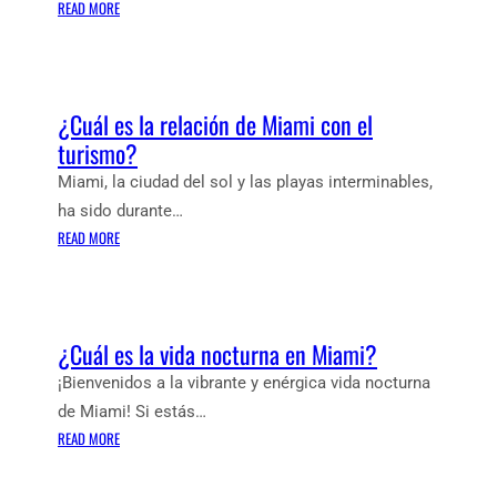
T
:
READ MORE
E
S
J
¿
M
I
U
C
I
T
N
U
A
U
T
Á
M
¿Cuál es la relación de Miami con el
A
O
L
I
C
turismo?
A
E
C
I
T
S
O
Miami, la ciudad del sol y las playas interminables,
Ó
U
L
N
ha sido durante…
N
R
A
E
:
READ MORE
D
I
I
L
¿
E
Z
M
C
C
L
O
P
I
U
A
O
N
Á
C
¿Cuál es la vida nocturna en Miami?
R
E
L
O
T
Y
E
¡Bienvenidos a la vibrante y enérgica vida nocturna
M
A
L
S
U
de Miami! Si estás…
N
A
L
N
:
READ MORE
C
T
A
I
¿
I
E
R
D
C
A