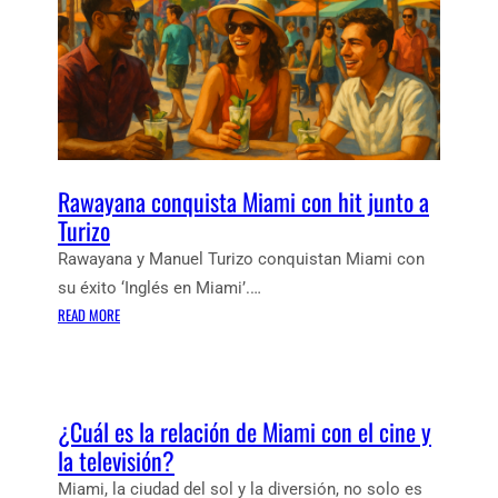
N
L
T
P
R
O
O
D
V
E
E
R
R
:
S
Rawayana conquista Miami con hit junto a
E
I
L
Turizo
A
I
Rawayana y Manuel Turizo conquistan Miami con
O
su éxito ‘Inglés en Miami’.…
T
:
READ MORE
T
R
R
A
O
W
D
A
R
¿Cuál es la relación de Miami con el cine y
Y
Í
la televisión?
A
G
N
U
Miami, la ciudad del sol y la diversión, no solo es