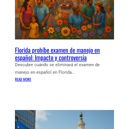
Florida prohíbe examen de manejo en
español: Impacto y controversia
Descubre cuándo se eliminará el examen de
manejo en español en Florida…
:
READ MORE
F
L
O
R
I
D
A