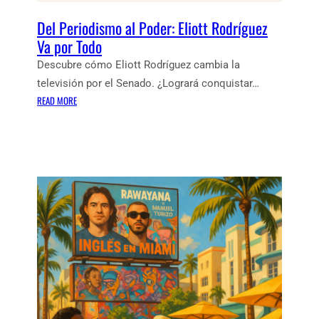
E
Del Periodismo al Poder: Eliott Rodríguez
N
Va por Todo
E
S
Descubre cómo Eliott Rodríguez cambia la
P
televisión por el Senado. ¿Logrará conquistar…
A
:
READ MORE
Ñ
D
O
E
L
L
:
P
I
E
M
R
P
I
A
O
C
D
T
I
O
S
Y
M
C
O
O
A