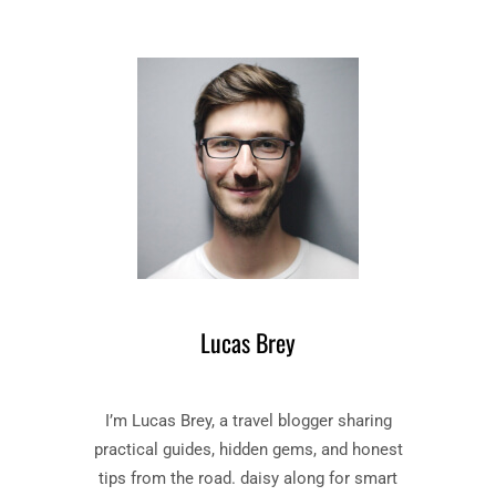
N
H
R
E
R
M
?
T
S
I
I
A
L
S
A
N
A
M
M
C
C
O
I
I
O
?
?
A
M
D
I
E
D
L
A
I
T
T
Í
T
P
L
Lucas Brey
I
E
C
H
A
A
D
I’m Lucas Brey, a travel blogger sharing
V
E
practical guides, hidden gems, and honest
A
M
N
tips from the road. daisy along for smart
I