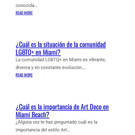
A
E
conocida…
C
Z
:
READ MORE
O
V
¿
N
A
C
Q
P
U
U
O
Á
¿Cuál es la situación de la comunidad
I
R
L
S
LGBTQ+ en Miami?
T
E
T
O
S
La comunidad LGBTQ+ en Miami es vibrante,
A
D
L
diversa y en constante evolución.…
M
O
A
:
READ MORE
I
R
¿
A
E
C
M
L
U
I
A
Á
C
¿Cuál es la importancia de Art Deco en
C
L
O
I
Miami Beach?
E
N
Ó
S
H
¿Alguna vez te has preguntado cuál es la
N
L
I
importancia del estilo Art…
D
A