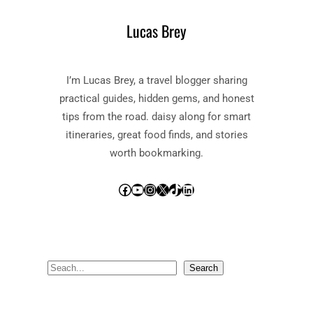
Lucas Brey
I’m Lucas Brey, a travel blogger sharing
practical guides, hidden gems, and honest
tips from the road. daisy along for smart
itineraries, great food finds, and stories
worth bookmarking.
Facebook
YouTube
Instagram
X
TikTok
LinkedIn
S
Search
e
a