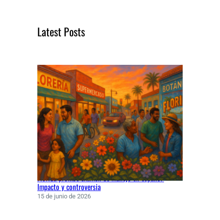
r
c
Latest Posts
h
Florida prohíbe examen de manejo en español:
Impacto y controversia
15 de junio de 2026