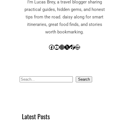
I’m Lucas Brey, a travel blogger sharing
practical guides, hidden gems, and honest
tips from the road. daisy along for smart
itineraries, great food finds, and stories
worth bookmarking.
Facebook
YouTube
Instagram
X
TikTok
LinkedIn
S
Search
e
a
r
c
Latest Posts
h