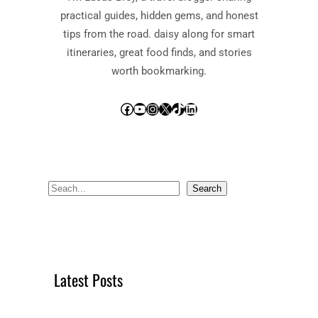
practical guides, hidden gems, and honest
tips from the road. daisy along for smart
itineraries, great food finds, and stories
worth bookmarking.
Facebook
YouTube
Instagram
X
TikTok
LinkedIn
S
Search
e
a
r
c
Latest Posts
h